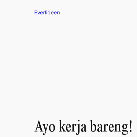
Skip
Everlideen
to
content
Ayo kerja bareng!