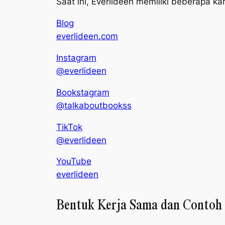
Saat ini, Everlideen memiliki beberapa k
Blog
everlideen.com
Instagram
@everlideen
Bookstagram
@talkaboutbookss
TikTok
@everlideen
YouTube
everlideen
Bentuk Kerja Sama dan Contoh