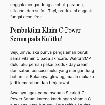
enggak mengandung alkohol, paraben,
silicone, dan sulfat. Tapi, produk ini enggak
fungal acne-free
.
Pembuktian Klaim C-Power
Serum pada Kulitku!
Sejujurnya, aku punya pengalaman buruk
sama vitamin C pada
skincare
. Waktu SMP
dulu, aku pernah pakai produk
day cream
dan sabun pencuci muka yang mengandung
bahan ini. Bukannya
glowing
, malah mukaku
jadi kemerahan dan berjerawat.
Awalnya agak parno nyobain Scarlett C-
Power Serum karena kandungan vitamin C-
nya yang kuat,
but now I’m positive I didn’t