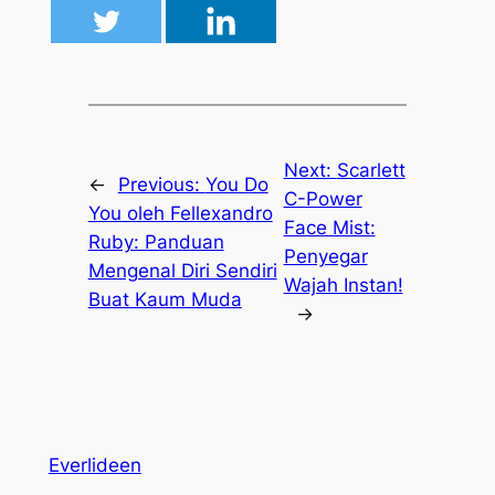
Next:
Scarlett
←
Previous:
You Do
C-Power
You oleh Fellexandro
Face Mist:
Ruby: Panduan
Penyegar
Mengenal Diri Sendiri
Wajah Instan!
Buat Kaum Muda
→
Everlideen