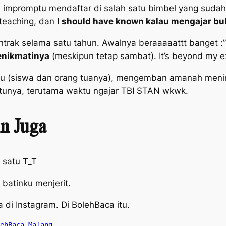
a
impromptu
mendaftar di salah satu bimbel yang sudah 
 teaching
, dan
I should have known
kalau mengajar b
ontrak selama satu tahun. Awalnya beraaaaattt banget :
enikmatinya
(meskipun tetap sambat).
It’s beyond my e
aru (siswa dan orang tuanya), mengemban amanah menin
tunya, terutama waktu ngajar TBI STAN wkwk.
in Juga
 satu T_T
batinku menjerit.
a di Instagram. Di BolehBaca itu.
ehBaca Malang