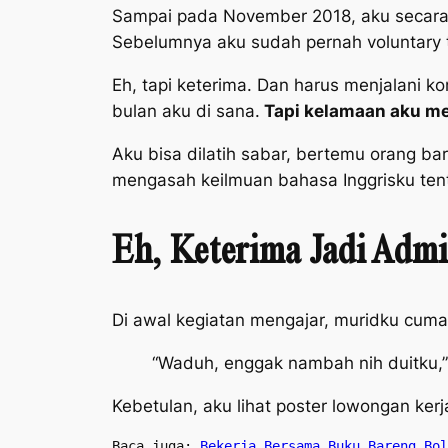
Sampai pada November 2018, aku secar
Sebelumnya aku sudah pernah
voluntary
Eh, tapi keterima. Dan harus menjalani k
bulan aku di sana.
Tapi kelamaan aku m
Aku bisa dilatih sabar, bertemu orang b
mengasah keilmuan bahasa Inggrisku ten
Eh, Keterima Jadi Adm
Di awal kegiatan mengajar, muridku cuma
“Waduh, enggak nambah nih duitku,” 
Kebetulan, aku lihat poster lowongan kerj
Baca juga: 
Bekerja Bersama Buku Bareng Bol