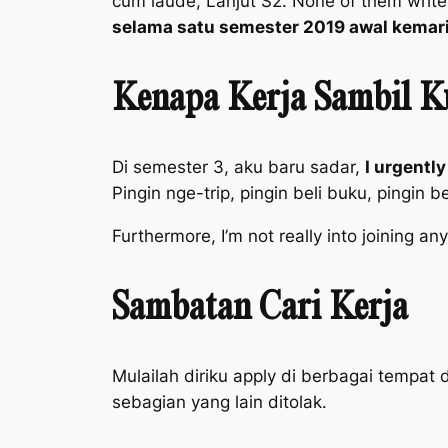
cum laude, Lanjut S2.
None of them writes
selama satu semester 2019 awal kemari
Kenapa Kerja Sambil K
Di semester 3, aku baru sadar,
I urgentl
Pingin nge-
trip
, pingin beli buku, pingin b
F
urthermore, I’m not really into joining an
Sambatan Cari Kerja
Mulailah diriku
apply
di berbagai tempat 
sebagian yang lain ditolak.