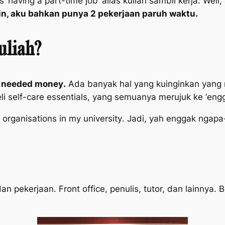
 ‘having a part-time job’
alias kuliah sambil kerja.
Well
,
n, aku bahkan punya 2 pekerjaan paruh waktu.
uliah?
y needed money
.
Ada banyak hal yang kuinginkan yang 
eli
self-care essentials
, yang semuanya merujuk ke ‘engg
y organisations in my university
. Jadi, yah enggak ngapa
dan pekerjaan.
Front office
, penulis, tutor, dan lainny