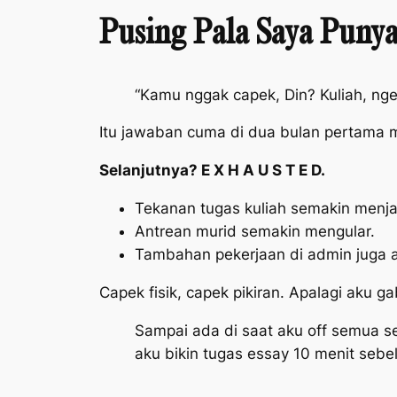
Pusing Pala Saya Puny
“Kamu nggak capek, Din? Kuliah, nge
Itu jawaban cuma di dua bulan pertama 
Selanjutnya? E X H A U S T E D.
Tekanan tugas kuliah semakin menjad
Antrean murid semakin mengular.
Tambahan pekerjaan di admin juga a
Capek fisik, capek pikiran. Apalagi aku g
Sampai ada di saat aku
off
semua sem
aku bikin tugas essay 10 menit sebe