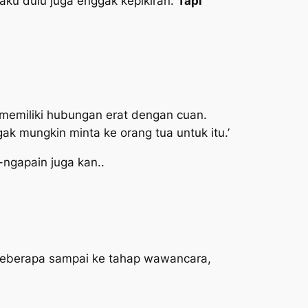
 aku dulu juga enggak kepikiran.
Tapi
memiliki hubungan erat dengan cuan.
ak mungkin minta ke orang tua untuk itu.’
-ngapain juga kan..
a. Beberapa sampai ke tahap wawancara,