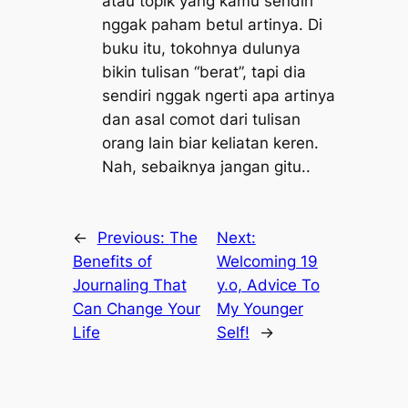
atau topik yang kamu sendiri
nggak paham betul artinya. Di
buku itu, tokohnya dulunya
bikin tulisan “berat”, tapi dia
sendiri nggak ngerti apa artinya
dan asal comot dari tulisan
orang lain biar keliatan keren.
Nah, sebaiknya jangan gitu..
←
Previous:
The
Next:
Benefits of
Welcoming 19
Journaling That
y.o, Advice To
Can Change Your
My Younger
Life
Self!
→