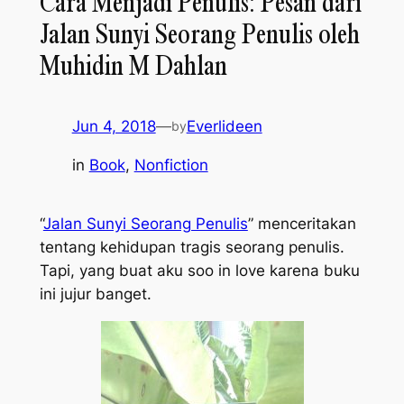
Cara Menjadi Penulis: Pesan dari
Jalan Sunyi Seorang Penulis oleh
Muhidin M Dahlan
Jun 4, 2018
—
Everlideen
by
in
Book
, 
Nonfiction
“
Jalan Sunyi Seorang Penulis
” menceritakan
tentang kehidupan tragis seorang penulis.
Tapi, yang buat aku
soo in love
karena buku
ini jujur banget.