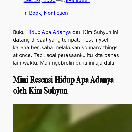
Dec 20, 2020
—
Everlideen
by
in
Book
, 
Nonfiction
Buku
Hidup Apa Adanya
dari Kim Suhyun ini
datang di saat yang tempat.
I lost myself
karena berusaha melakukan
so many things
at once
. Tapi, soal perasaanku itu kita bahas
lain waktu. Mari ngobrolin buku ini aja dulu.
Mini Resensi Hidup Apa Adanya
oleh Kim Suhyun