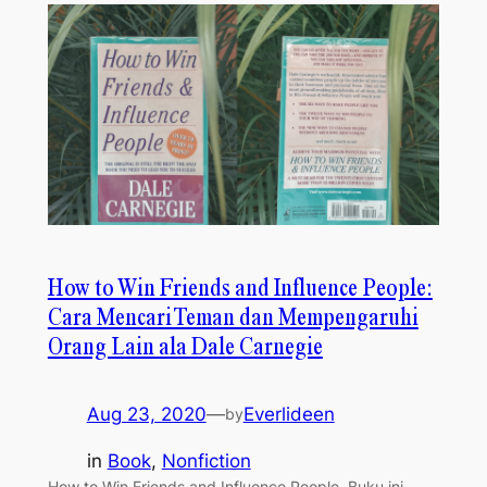
How to Win Friends and Influence People:
Cara Mencari Teman dan Mempengaruhi
Orang Lain ala Dale Carnegie
Aug 23, 2020
—
Everlideen
by
in
Book
, 
Nonfiction
How to Win Friends and Influence People. Buku ini