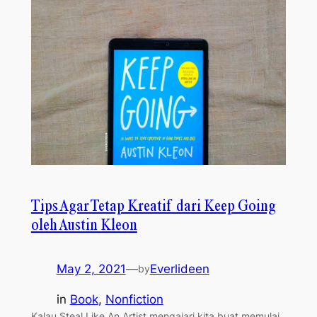
Tips Agar Tetap Kreatif dari Keep Going
oleh Austin Kleon
May 2, 2021
—
Everlideen
by
in
Book
, 
Nonfiction
Kalau Steal Like An Artist mengajari kita buat memulai