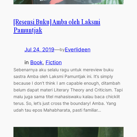
[Resensi Buku] Amba oleh Laksmi
Pamuntjak
Jul 24, 2019
—
Everlideen
by
in
Book
, 
Fiction
Sebenarnya aku selalu ragu untuk mereview buku
sastra Amba oleh Laksmi Pamuntjak ini. It’s simply
because I don’t think I am capable enough, ditambah
belum dapat materi Literary Theory and Criticism. Tapi
malu juga sama titel mahasiswaku kalau baca chicklit
terus. So, let’s just cross the boundary! Amba. Yang
udah tau epos Mahabharata, pasti familiar…