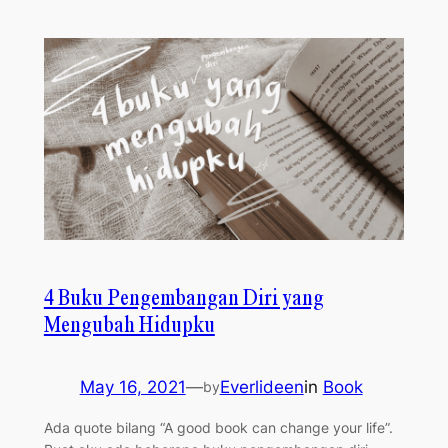
4 Buku Pengembangan Diri yang
Mengubah Hidupku
May 16, 2021
—
Everlideen
in
Book
by
Ada quote bilang “A good book can change your life”.