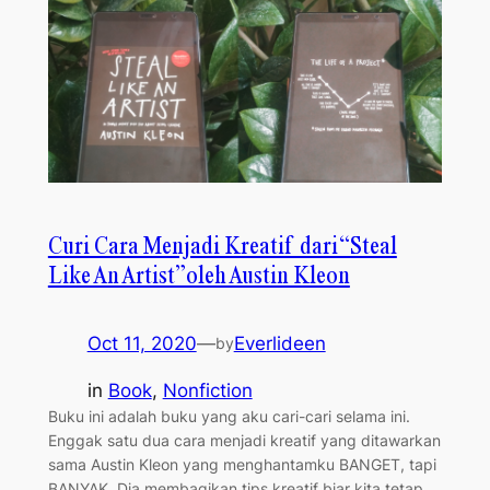
Curi Cara Menjadi Kreatif dari “Steal
Like An Artist” oleh Austin Kleon
Oct 11, 2020
—
Everlideen
by
in
Book
, 
Nonfiction
Buku ini adalah buku yang aku cari-cari selama ini.
Enggak satu dua cara menjadi kreatif yang ditawarkan
sama Austin Kleon yang menghantamku BANGET, tapi
BANYAK. Dia membagikan tips kreatif biar kita tetap