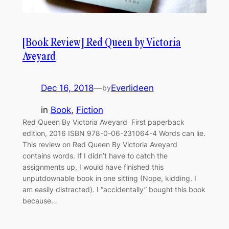
[Book Review] Red Queen by Victoria
Aveyard
Dec 16, 2018
—
Everlideen
by
in
Book
, 
Fiction
Red Queen By Victoria Aveyard First paperback
edition, 2016 ISBN 978-0-06-231064-4 Words can lie.
This review on Red Queen By Victoria Aveyard
contains words. If I didn’t have to catch the
assignments up, I would have finished this
unputdownable book in one sitting (Nope, kidding. I
am easily distracted). I “accidentally” bought this book
because…